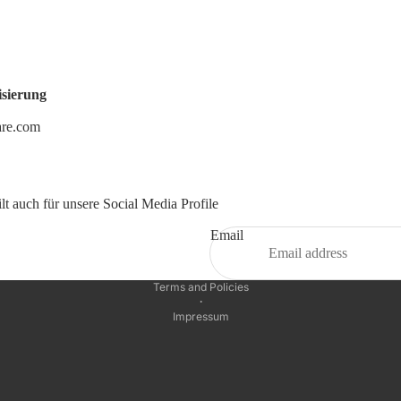
isierung
are.com
t auch für unsere Social Media Profile
Email
Privacy policy
Terms and Policies
·
Impressum