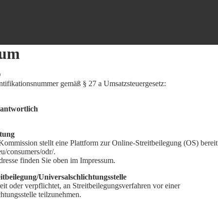
sum
D
ntifikationsnummer gemäß § 27 a Umsatzsteuergesetz:
rantwortlich
htung
ommission stellt eine Plattform zur Online-Streitbeilegung (OS) bereit
.eu/consumers/odr/.
resse finden Sie oben im Impressum.
tbeilegung/Universalschlichtungsstelle
eit oder verpflichtet, an Streitbeilegungsverfahren vor einer
htungsstelle teilzunehmen.