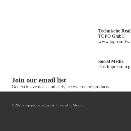
Tec
hnische Real
TOPO GmbH
www.topo-softw
Social Media
Das Impressum gil
Join our email list
Get exclusive deals and early access to new products.
© 2026
shop-pferdemedizin.at
,
Powered by Shopify