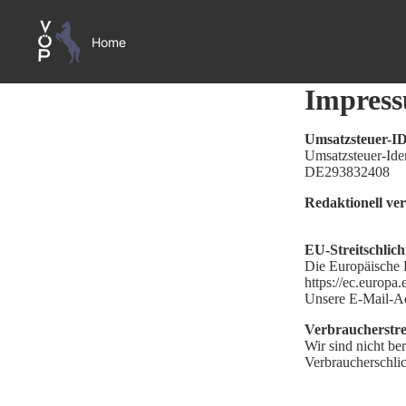
Home
Impres
Produkte
Umsatzsteuer-I
Umsatzsteuer-Ide
DE293832408
Redaktionell ve
Kontakt
EU-Streitschlic
Die Europäische K
https://ec.europa
More
Unsere E-Mail-Ad
Verbraucherstrei
Wir sind nicht ber
Verbraucherschlic